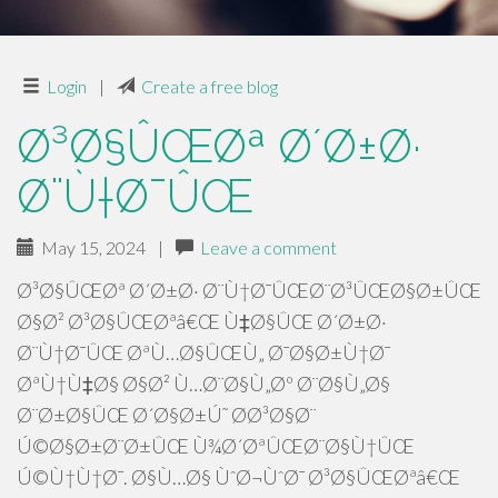
Login
|
Create a free blog
Ø³Ø§ÛŒØª Ø´Ø±Ø·
Ø¨Ù†Ø¯ÛŒ
May 15, 2024
|
Leave a comment
Ø³Ø§ÛŒØª Ø´Ø±Ø· Ø¨Ù†Ø¯ÛŒØ¨Ø³ÛŒØ§Ø±ÛŒ
Ø§Ø² Ø³Ø§ÛŒØªâ€Œ Ù‡Ø§ÛŒ Ø´Ø±Ø·
Ø¨Ù†Ø¯ÛŒ ØªÙ…Ø§ÛŒÙ„ Ø¯Ø§Ø±Ù†Ø¯
ØªÙ†Ù‡Ø§ Ø§Ø² Ù…Ø¨Ø§Ù„Øº Ø¨Ø§Ù„Ø§
Ø¨Ø±Ø§ÛŒ Ø´Ø§Ø±Ú˜ Ø­Ø³Ø§Ø¨
Ú©Ø§Ø±Ø¨Ø±ÛŒ Ù¾Ø´ØªÛŒØ¨Ø§Ù†ÛŒ
Ú©Ù†Ù†Ø¯. Ø§Ù…Ø§ ÙˆØ¬ÙˆØ¯ Ø³Ø§ÛŒØªâ€Œ