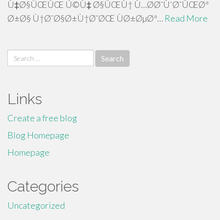
Ù‡Ø§ÛŒÛŒ Ú©Ù‡ Ø§ÛŒÙ† Ù…Ø­Ø¯ÙˆØ¯ÛŒØª
Ø±Ø§ Ù†Ø¯Ø§Ø±Ù†Ø¯ØŒ ÙØ±ØµØª…
Read More
Search
for:
Links
Create a free blog
Blog Homepage
Homepage
Categories
Uncategorized