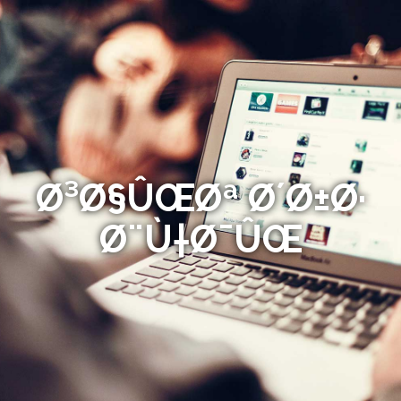
Ø³Ø§ÛŒØª Ø´Ø±Ø·
Ø¨Ù†Ø¯ÛŒ